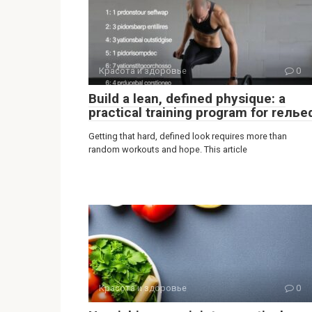
Красота и здоровье
0
Build a lean, defined physique: a
practical training program for rелье
Getting that hard, defined look requires more than
random workouts and hope. This article
Красота и здоровье
0