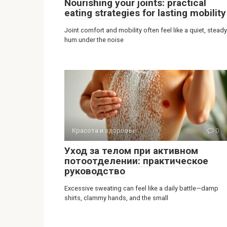
Nourishing your joints: practical
eating strategies for lasting mobility
Joint comfort and mobility often feel like a quiet, steady
hum under the noise
Красота и здоровье
0
Уход за телом при активном
потоотделении: практическое
руководство
Excessive sweating can feel like a daily battle—damp
shirts, clammy hands, and the small