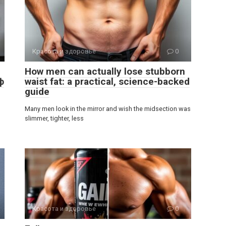
Красота и здоровье
0
How men can actually lose stubborn
ф
waist fat: a practical, science-backed
guide
Many men look in the mirror and wish the midsection was
slimmer, tighter, less
Красота и здоровье
0